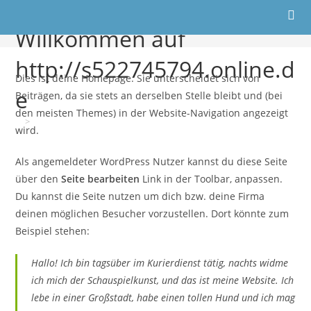
Willkommen auf
http://s522745794.online.d
Dies ist deine Homepage. Sie unterscheidet sich von
e
Beiträgen, da sie stets an derselben Stelle bleibt und (bei
den meisten Themes) in der Website-Navigation angezeigt
>
Willkommen auf http://s522745794.online.de
wird.
Als angemeldeter WordPress Nutzer kannst du diese Seite
über den
Seite bearbeiten
Link in der Toolbar, anpassen.
Du kannst die Seite nutzen um dich bzw. deine Firma
deinen möglichen Besucher vorzustellen. Dort könnte zum
Beispiel stehen:
Hallo! Ich bin tagsüber im Kurierdienst tätig, nachts widme
ich mich der Schauspielkunst, und das ist meine Website. Ich
lebe in einer Großstadt, habe einen tollen Hund und ich mag